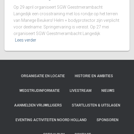
Op 29 april organiseert SGW Geestmerambacht
Langedijk een crosstraining met los rondje op het terrein
van Manege Beukers! Helm + bodyprotector zijn verplicht
voor deelname. Springervaring is vereist. Op 27 mei
organiseert SGW Geestmerambacht Langedijk
Lees verder
ORGANISATIE EN LOCATIE
HISTORIE EN AMBITIES
WEDSTRIJDINFORMATIE
LIVESTREAM
NIEUWS
AANMELDEN VRIJWILLIGERS
STARTLIJSTEN & UITSLAGEN
EVENTING ACTIVITEITEN NOORD HOLLAND
SPONSOREN