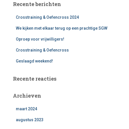
Recente berichten
n
n
Crosstraining & Oefencross 2024
a
a
We kijken met elkaar terug op een prachtige SGW
r
:
Oproep voor vrijwilligers!
Crosstraining & Oefencross
Geslaagd weekend!
Recente reacties
Archieven
maart 2024
augustus 2023