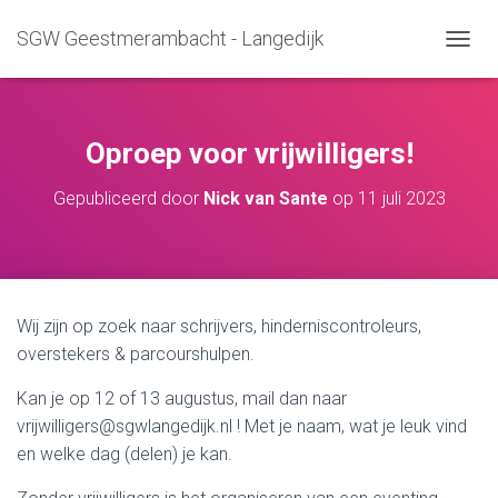
SGW Geestmerambacht - Langedijk
T
O
G
G
L
Oproep voor vrijwilligers!
E
N
Gepubliceerd door
Nick van Sante
op
11 juli 2023
A
V
I
G
A
T
Wij zijn op zoek naar schrijvers, hinderniscontroleurs,
I
overstekers & parcourshulpen.
E
Kan je op 12 of 13 augustus, mail dan naar
vrijwilligers@sgwlangedijk.nl
! Met je naam, wat je leuk vind
en welke dag (delen) je kan.