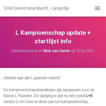
SGW Geestmerambacht - Langedijk
T
O
G
G
L
L Kampioenschap update +
E
N
startlijst info
A
V
Gepubliceerd door
Nick van Sante
op
30 juli 2021
I
G
A
T
I
E
Attentie aan alle L paarden ruiters!!
De kampioenschapsbepalingen zijn aangepast voor de
klasse L Paarden. De wijziging is dat nu een stand
L+5
vereist is om mee te doen aan het kampioenschap.