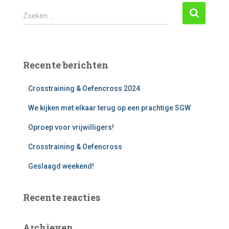
Z
Zoeken …
o
e
k
e
Recente berichten
n
n
Crosstraining & Oefencross 2024
a
a
We kijken met elkaar terug op een prachtige SGW
r
:
Oproep voor vrijwilligers!
Crosstraining & Oefencross
Geslaagd weekend!
Recente reacties
Archieven