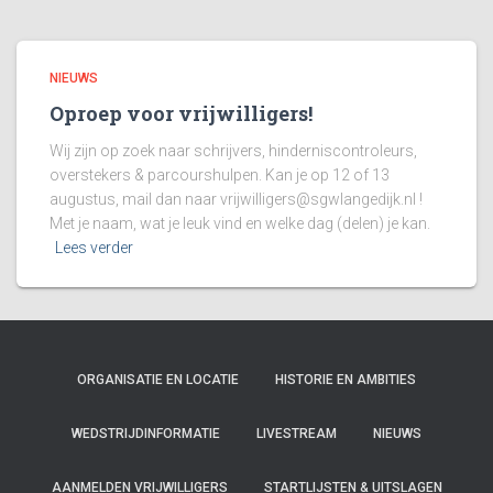
NIEUWS
Oproep voor vrijwilligers!
Wij zijn op zoek naar schrijvers, hinderniscontroleurs,
overstekers & parcourshulpen. Kan je op 12 of 13
augustus, mail dan naar
vrijwilligers@sgwlangedijk.nl
!
Met je naam, wat je leuk vind en welke dag (delen) je kan.
Lees verder
ORGANISATIE EN LOCATIE
HISTORIE EN AMBITIES
WEDSTRIJDINFORMATIE
LIVESTREAM
NIEUWS
AANMELDEN VRIJWILLIGERS
STARTLIJSTEN & UITSLAGEN