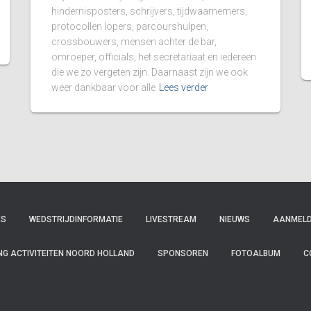
hindernisposters, schrijvers, tijdwaarnemers,
protocollen lopers, parcourshulpen,
crossbouwers, mensen achter de bar,
omroeper, officials, het secretariaat en iedereen
die we zo vergeten zijn. Daarnaast zijn we ook
weer dankbaar voor alle
Lees verder
ES
WEDSTRIJDINFORMATIE
LIVESTREAM
NIEUWS
AANMELD
NG ACTIVITEITEN NOORD HOLLAND
SPONSOREN
FOTOALBUM
C