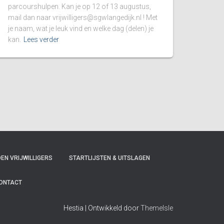
parcourshulpen. Kan je op 12 of 13 augustus,
mail dan naar
vrijwilligers@sgwlangedijk.nl
! Met
je naam, wat je leuk vind en welke dag (delen) je
kan.
Lees verder
EN VRIJWILLIGERS
STARTLIJSTEN & UITSLAGEN
ONTACT
Hestia | Ontwikkeld door
ThemeIsle