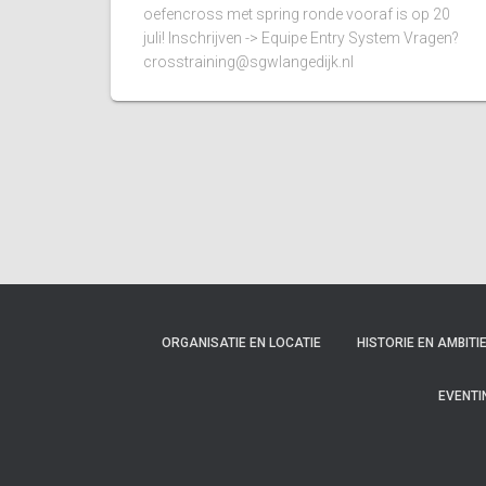
oefencross met spring ronde vooraf is op 20
juli! Inschrijven -> Equipe Entry System Vragen?
crosstraining@sgwlangedijk.nl
ORGANISATIE EN LOCATIE
HISTORIE EN AMBITI
EVENTI