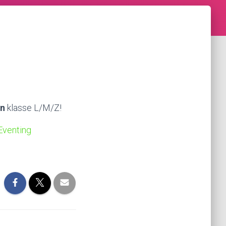
en
klasse L/M/Z!
Eventing